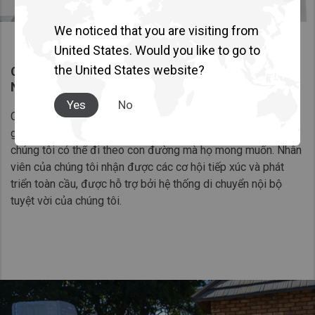
We noticed that you are visiting from
United States. Would you like to go to
the United States website?
CHÚNG TÔI CUNG CẤP CƠ HỘI PHÁT TRIỂN
NGHỀ NGHIỆP
Yes
No
Chúng tôi nói rằng nhân viên của chúng tôi đang ngồi trên
ghế lái trong sự nghiệp của họ, nghĩa là đồng nghiệp của
chúng tôi có thể đi theo con đường mà họ mong muốn. Nhân
viên của chúng tôi nhận được các cơ hội tiếp xúc và phát
triển toàn cầu, được hỗ trợ bởi hệ thống di chuyển nội bộ
tuyệt vời của chúng tôi.