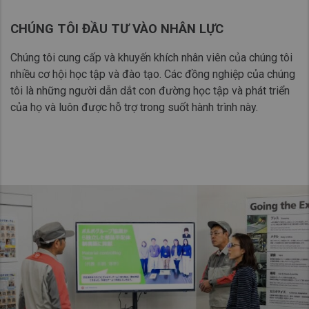
Taiwan (Province of China)
CHÚNG TÔI ĐẦU TƯ VÀO NHÂN LỰC
Thailand
India
Chúng tôi cung cấp và khuyến khích nhân viên của chúng tôi
nhiều cơ hội học tập và đào tạo. Các đồng nghiệp của chúng
Africa and Middle East
tôi là những người dẫn dắt con đường học tập và phát triển
MEENA
của họ và luôn được hỗ trợ trong suốt hành trình này.
South Africa
Kenya
Egypt
Americas
Latin America
United States
Return to Global