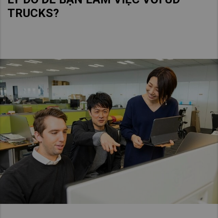
TRUCKS?
Asia Pacific
Australia
China
Hong Kong (Region of China)
Indonesia
Japan
Korea
Malaysia
Cambodia
Myanmar
New Zealand
Philippines
Vietnam
Singapore