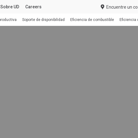
Sobre UD
Careers
Encuentre un co
productiva
Soporte de disponibilidad
Eficiencia de combustible
Eficiencia
NSTRUCCIÓN
GENERAL CARGO
INDUSTRIAL
LAR
Para PROPIETARIOS
SERVICIO PESADO
SERVICIO MEDIO
Servicios Conectados
Croner
Especificaciones
Quester
Select a Market
Especificaciones
Hoja de especificaciones
Selector de camiones