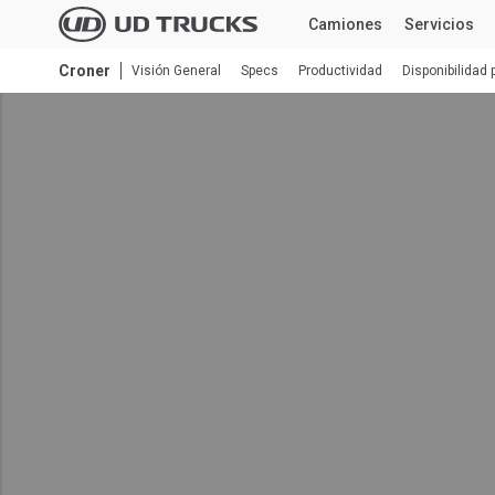
Skip
Camiones
Servicios
to
main
Croner
Visión General
Specs
Productividad
Disponibilidad 
TODOS LOS MODELOS
CO
content
Search
SERVICIOS
Empresa
Servicios Genuinos
Nuestro objetivo
UD Trust
Sostenibilidad
Servicios de telemática UD
Quiénes somos
Repuestos Genuinos UD
Innovación
caciones
Eventos
Global
Global