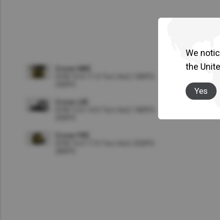
We notice
Espe
Espe
Espe
the Unit
Croner MKE
GVW 10.4-11.0 Ton
|
4x2
| 180PS -
del
del
del
240PS
Yes
Croner LKE
Cron
Cron
Cron
GVW 12.0-14.0 Ton
|
4x2
| 180PS -
240PS
MKE
LKE
PKE
Croner PKE
GVW 15.0-17.0 Ton
|
4x2
| 250PS -
280PS
C
C
C
4
4
4
o
o
o
x
x
x
n
n
n
2
2
2
f
f
f