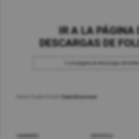
i
i
i
g
g
g
u
u
u
r
r
r
a
a
a
IR A LA PÁGINA 
c
c
c
i
i
i
DESCARGAS DE FOL
ó
ó
ó
n
n
n
d
d
d
Ir a la página de descargas de folle
e
e
e
e
e
e
j
j
j
e
e
e
s
s
s
Home
>
Trucks
>
Croner
>
Especificaciones
M
M
M
G
G
G
o
o
o
H
H
H
t
t
t
5
5
8
o
o
o
E
E
E
r
r
r
CAMIONES
SERVICIOS